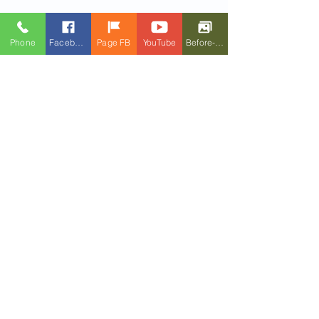
Phone
Facebook
Page FB
YouTube
Before-After
Commentaires
Rédigez un commentaire...