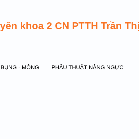
uyên khoa 2 CN PTTH Trần Th
 BỤNG - MÔNG
PHẪU THUẬT NÂNG NGỰC
PHẪU THUẬT GHÉP MỠ TỰ THÂN
ẮT GIẢ
THẨM MỸ VÙNG MẶT
PHẪU THUẬT