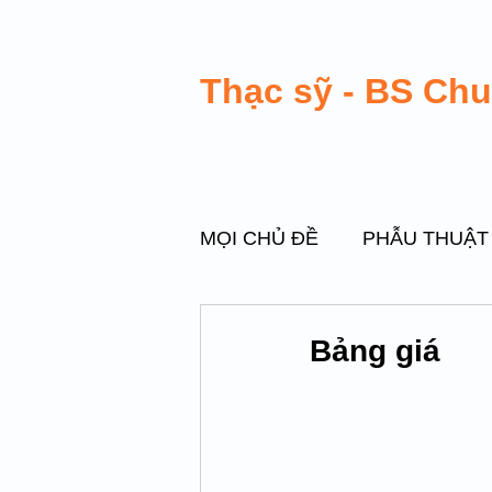
Thạc sỹ - BS Ch
MỌI CHỦ ĐỀ
PHẪU THUẬT
PHẪU THUẬT VÙNG KÍN
Bảng giá
PHẪU THUẬT DI CHỨNG M