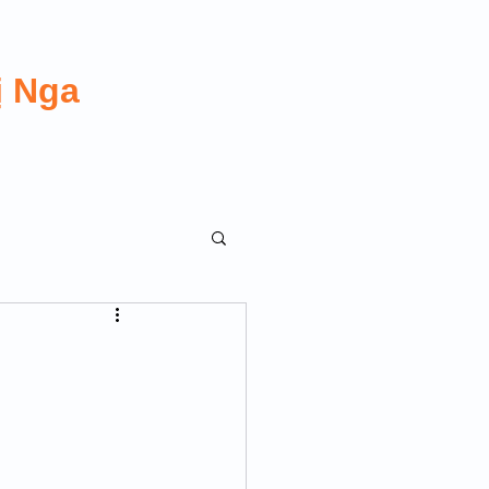
ị Nga
 TRANSGUY