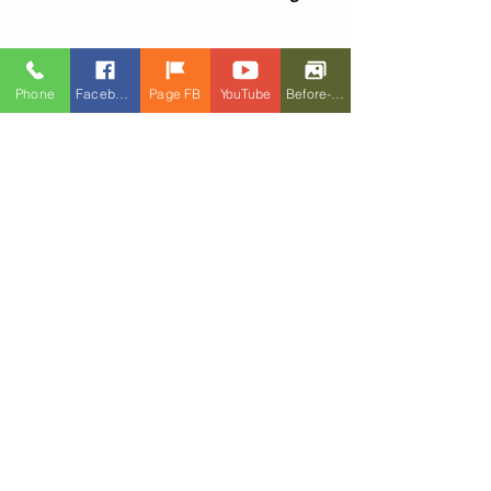
Phone
Facebook
Page FB
YouTube
Before-After
Comments
Write a comment...