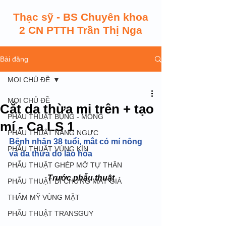
Thạc sỹ - BS Chuyên khoa
2 CN PTTH Trần Thị Nga
Bài đăng
MỌI CHỦ ĐỀ
MỌI CHỦ ĐỀ
Cắt da thừa mi trên + tạo
PHẪU THUẬT BỤNG - MÔNG
mí - Ca LS 1
PHẪU THUẬT NÂNG NGỰC
Bệnh nhân 38 tuổi, mắt có mí nông 
PHẪU THUẬT VÙNG KÍN
và da thừa do lão hóa
PHẪU THUẬT GHÉP MỠ TỰ THÂN
Trước phẫu thuật
PHẪU THUẬT DI CHỨNG MẮT GIẢ
THẨM MỸ VÙNG MẶT
PHẪU THUẬT TRANSGUY