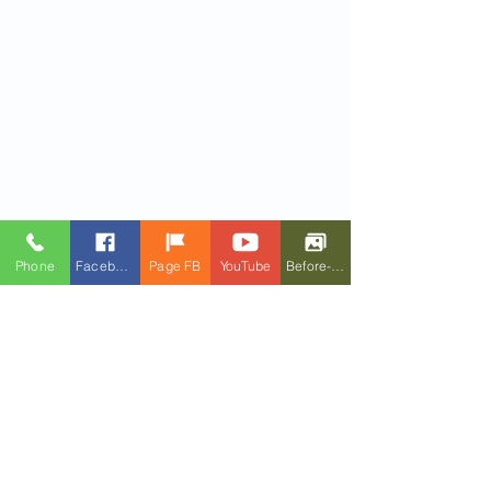
Phone
Facebook
Page FB
YouTube
Before-After