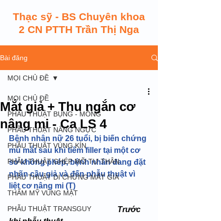
Thạc sỹ - BS Chuyên khoa
2 CN PTTH Trần Thị Nga
Bài đăng
MỌI CHỦ ĐỀ
MỌI CHỦ ĐỀ
Mắt giả + Thu ngắn cơ
PHẪU THUẬT BỤNG - MÔNG
nâng mi - Ca LS 4
PHẪU THUẬT NÂNG NGỰC
Bệnh nhân nữ 26 tuổi, bị biến chứng 
PHẪU THUẬT VÙNG KÍN
mù mắt sau khi tiêm filler tại một cơ 
PHẪU THUẬT GHÉP MỠ TỰ THÂN
sở không phép, bệnh nhân đang đặt 
nhãn cầu giả và đến phẫu thuật vì 
PHẪU THUẬT DI CHỨNG MẮT GIẢ
liệt cơ nâng mi (T)
THẨM MỸ VÙNG MẶT
PHẪU THUẬT TRANSGUY
 Trước 