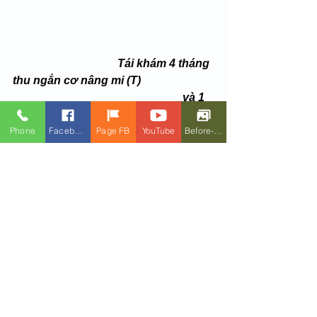
Tái khám 4 tháng 
thu ngắn cơ nâng mi (T)
                                                            và 1 
tháng cắt tạo nếp mí(P)
Phone
Facebook
Page FB
YouTube
Before-After