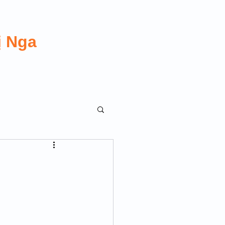
ị Nga
 TRANSGUY