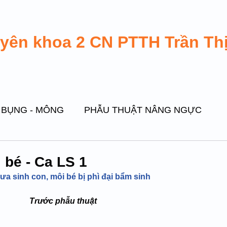
uyên khoa 2 CN PTTH Trần Th
 BỤNG - MÔNG
PHẪU THUẬT NÂNG NGỰC
PHẪU THUẬT GHÉP MỠ TỰ THÂN
 bé - Ca LS 1
ưa sinh con, môi bé bị phì đại bẩm sinh
ẮT GIẢ
THẨM MỸ VÙNG MẶT
PHẪU THUẬT
Trước phẫu thuật