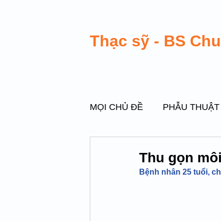
Thạc sỹ - BS Ch
MỌI CHỦ ĐỀ
PHẪU THUẬT
PHẪU THUẬT VÙNG KÍN
Thu gọn môi
Bệnh nhân 25 tuổi, ch
PHẪU THUẬT DI CHỨNG M