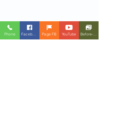
Phone
Facebook
Page FB
YouTube
Before-After
Link chi tiết: 
https://www.doctornga.com/post/bơm-
mỡ-mặt-bằng-mỡ-tự-thân-1
Comments