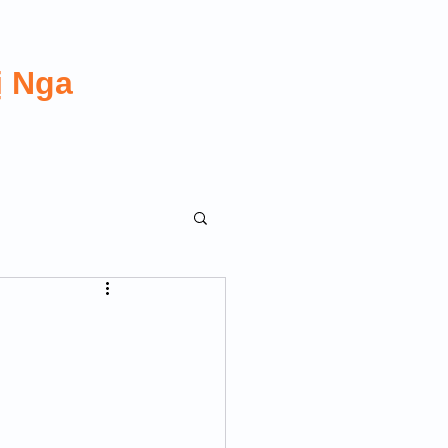
ị Nga
 TRANSGUY