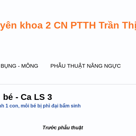
uyên khoa 2 CN PTTH Trần Th
 BỤNG - MÔNG
PHẪU THUẬT NÂNG NGỰC
PHẪU THUẬT GHÉP MỠ TỰ THÂN
 bé - Ca LS 3
nh 1 con, môi bé bị phì đại bẩm sinh
ẮT GIẢ
THẨM MỸ VÙNG MẶT
PHẪU THUẬT
Trước phẫu thuật