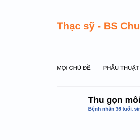
Thạc sỹ - BS Ch
MỌI CHỦ ĐỀ
PHẪU THUẬT
PHẪU THUẬT VÙNG KÍN
Thu gọn môi
Bệnh nhân 36 tuổi, si
PHẪU THUẬT DI CHỨNG M