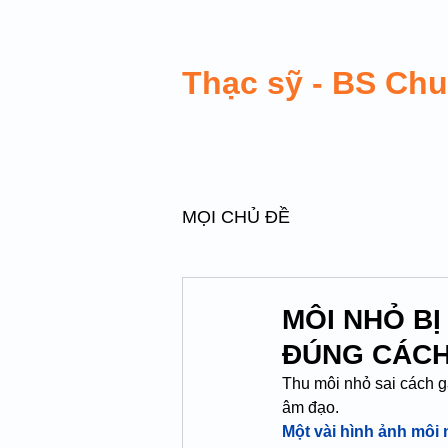
Thạc sỹ - BS Ch
MỌI CHỦ ĐỀ
MÔI NHỎ B
ĐÚNG CÁC
Thu môi nhỏ sai cách g
âm đạo.
Một vài hình ảnh môi 