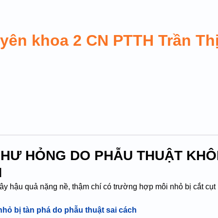
uyên khoa 2 CN PTTH Trần Th
Ị HƯ HỎNG DO PHẪU THUẬT KH
H
ây hậu quả nặng nề, thậm chí có trường hợp môi nhỏ bị cắt cụt h
nhỏ bị tàn phá do phẫu thuật sai cách