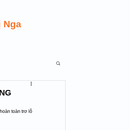
ị Nga
ÔNG
oàn toàn trơ lỗ 