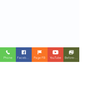
Phone
Facebook
Page FB
YouTube
Before-After
Hình ảnh
tổng hợp