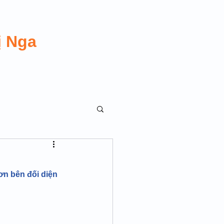
ị Nga
ơn bên đối diện 