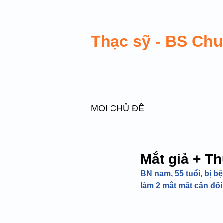
Thạc sỹ - BS Ch
MỌI CHỦ ĐỀ
Mắt giả + Th
BN nam, 55 tuổi, bị b
làm 2 mắt mất cân đối