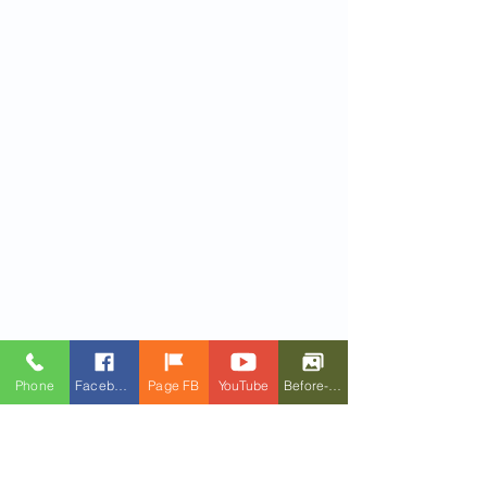
Phone
Facebook
Page FB
YouTube
Before-After
CA LÂM SÀNG: 
https://www.doctornga.com/post/dựng-
hình-núm-vú