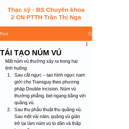
Thạc sỹ - BS Chuyên khoa
2 CN PTTH Trần Thị Nga
Post
TÁI TẠO NÚM VÚ
Mất núm vú thường xảy ra trong hai 
tình huống
Sau cắt ngực – tạo hình ngực nam 
giới cho Transguy theo phương 
pháp Double incision. Núm vú 
thường phẳng, bẹt ngang bằng với 
quầng vú.
Sau thu phẫu thuật thu quầng vú. 
Sau một vài năm, quầng vú giãn 
trở lại làm núm vú to dần và thấp 