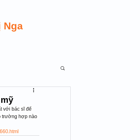
ị Nga
m mỹ
 với bác sĩ để 
ó trường hợp nào 
 TRANSGUY
2660.html