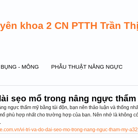
uyên khoa 2 CN PTTH Trần Th
 BỤNG - MÔNG
PHẪU THUẬT NÂNG NGỰC
PHẪU THUẬT GHÉP MỠ TỰ THÂN
ộ dài sẹo mổ trong nâng ngực thẩ
âng ngực thẩm mỹ bằng túi độn, bạn nên thảo luận và thống nhất
mổ phù hợp nhất cho trường hợp của bạn. Nên nhớ là không c
ẮT GIẢ
THẨM MỸ VÙNG MẶT
PHẪU THUẬT
.
e.com.vn/vi-tri-va-do-dai-seo-mo-trong-nang-nguc-tham-my-a3