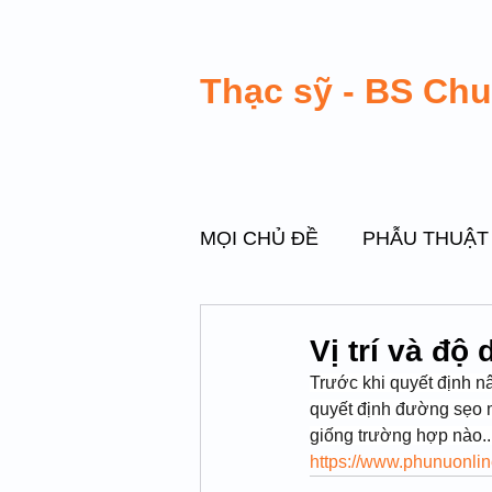
Thạc sỹ - BS Ch
MỌI CHỦ ĐỀ
PHẪU THUẬT
PHẪU THUẬT VÙNG KÍN
Vị trí và đ
Trước khi quyết định n
quyết định đường sẹo 
PHẪU THUẬT DI CHỨNG M
giống trường hợp nào..
https://www.phunuonlin